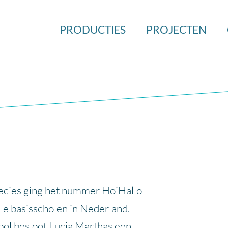
PRODUCTIES
PROJECTEN
cies ging het nummer HoiHallo
lle basisscholen in Nederland.
ool besloot Lucia Marthas een