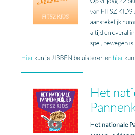
Op vrijdag 22 o
van FITSZ KIDS u
aanstekelijk num
altijd en overal 
spel, bewegen is 
Hier
kun je JIBBEN beluisteren en
hier
kun 
Het nati
Pannenk
Het nationale P
samenwerking me