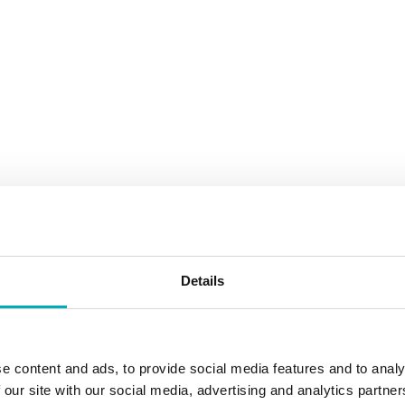
ies om deze video te bekijken.
 lesbrief voor de docenten en een
p ook vinden op
Spotify
en op
Details
ial.
e content and ads, to provide social media features and to analy
 our site with our social media, advertising and analytics partn