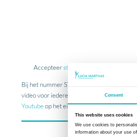
Accepteer
statistieken, marketing
cook
Bij het nummer STAP VOOR STAP hoort een
video voor iedereen! Je kunt Stap voor Sta
Consent
Youtube
op het eigen kanaal Fitsz Kids Offic
This website uses cookies
We use cookies to personalis
information about your use of