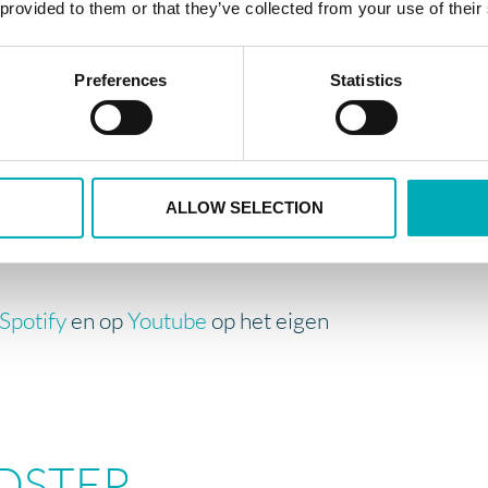
g Nieuwjaar
 provided to them or that they’ve collected from your use of their
aar is een samenwerking tussen
Preferences
Statistics
e Gemeente Amsterdam. Voor het
 tijdens Oud & Nieuw 2020,
s, werd er speciaal voor alle
ALLOW SELECTION
weldig Nieuwjaar’ liedje
Spotify
en op
Youtube
op het eigen
DSTEP