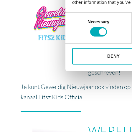
Geweldi
other information that you’ve
Consent
Geweldig Nieuwj
Necessary
Selection
FITSZ KIDS en d
grote evenement
Electric Firework
DENY
kinderen een ‘Ge
geschreven!
Je kunt Geweldig Nieuwjaar ook vinden op
kanaal Fitsz Kids Official.
WEREL