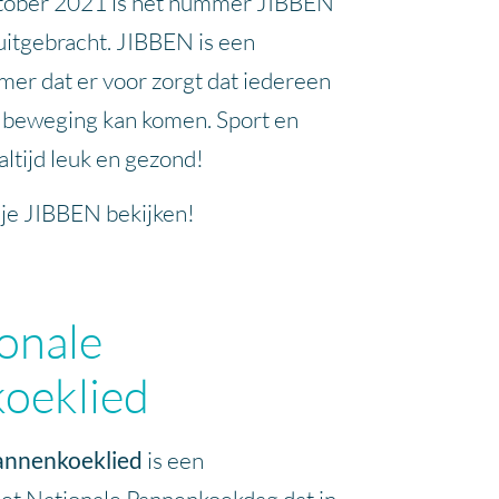
ktober 2021 is het nummer JIBBEN
itgebracht. JIBBEN is een
mer dat er voor zorgt dat iedereen
in beweging kan komen. Sport en
altijd leuk en gezond!
je JIBBEN bekijken!
onale
oeklied
annenkoeklied
is een
t Nationale Pannenkoekdag dat in